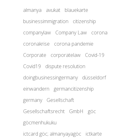
almanya
avukat
blauekarte
businessimmigration
citizenship
companylaw
Company Law
corona
coronakrise
corona pandemie
Corporate
corporatelaw
Covid-19
Covid19
dispute resolution
doingbusinessingermany
düsseldorf
einwandern
germancitizenship
germany
Gesellschaft
Gesellschaftsrecht
GmbH
göc
göcmenhukuku
ictcard göc; almanyayagöc
ictkarte