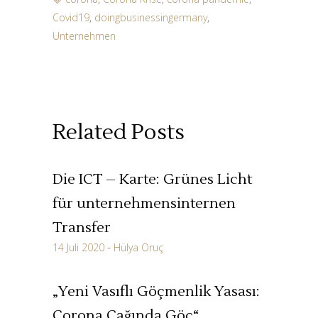
Covid19
,
doingbusinessingermany
,
Unternehmen
Related Posts
Die ICT – Karte: Grünes Licht
für unternehmensinternen
Transfer
14 Juli 2020
Hülya Oruç
„Yeni Vasıflı Göçmenlik Yasası:
Corona Çağında Göç“