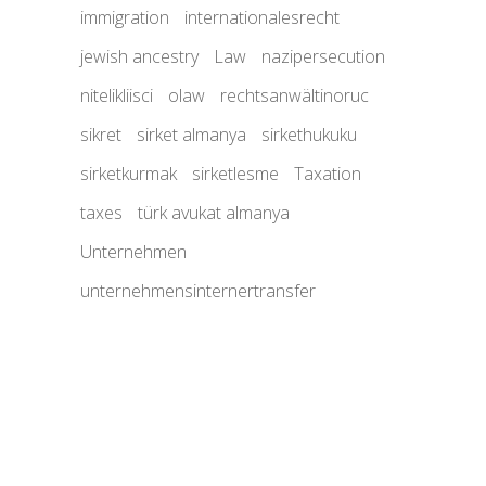
immigration
internationalesrecht
jewish ancestry
Law
nazipersecution
nitelikliisci
olaw
rechtsanwältinoruc
sikret
sirket almanya
sirkethukuku
sirketkurmak
sirketlesme
Taxation
taxes
türk avukat almanya
Unternehmen
unternehmensinternertransfer