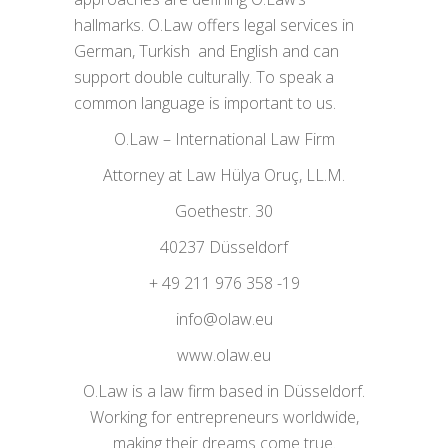
hallmarks. O.Law offers legal services in
German, Turkish and English and can
support double culturally. To speak a
common language is important to us.
O.Law – International Law Firm
Attorney at Law Hülya Oruç, LL.M.
Goethestr. 30
40237 Düsseldorf
+ 49 211 976 358 -19
info@olaw.eu
www.olaw.eu
O.Law is a law firm based in Düsseldorf.
Working for entrepreneurs worldwide,
making their dreams come true.