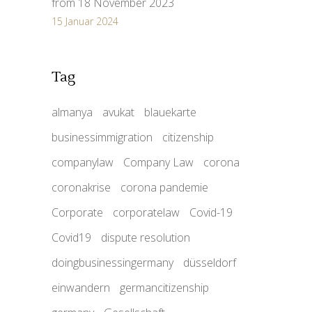
from 18 November 2023
15 Januar 2024
Tag
almanya
avukat
blauekarte
businessimmigration
citizenship
companylaw
Company Law
corona
coronakrise
corona pandemie
Corporate
corporatelaw
Covid-19
Covid19
dispute resolution
doingbusinessingermany
düsseldorf
einwandern
germancitizenship