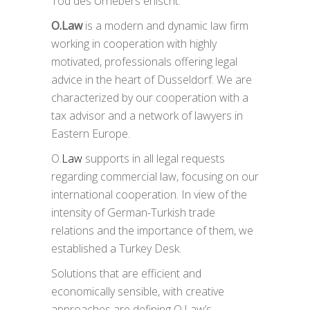
Tod des Urhebers erlischt.
O.Law
is a modern and dynamic law firm
working in cooperation with highly
motivated, professionals offering legal
advice in the heart of Dusseldorf. We are
characterized by our cooperation with a
tax advisor and a network of lawyers in
Eastern Europe.
O.
Law
supports in all legal requests
regarding commercial law, focusing on our
international cooperation. In view of the
intensity of German-Turkish trade
relations and the importance of them, we
established a Turkey Desk.
Solutions that are efficient and
economically sensible, with creative
approaches are defining O.Law’s