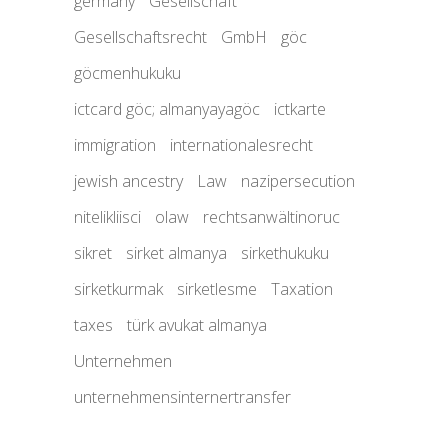
germany
Gesellschaft
Gesellschaftsrecht
GmbH
göc
göcmenhukuku
ictcard göc; almanyayagöc
ictkarte
immigration
internationalesrecht
jewish ancestry
Law
nazipersecution
nitelikliisci
olaw
rechtsanwältinoruc
sikret
sirket almanya
sirkethukuku
sirketkurmak
sirketlesme
Taxation
taxes
türk avukat almanya
Unternehmen
unternehmensinternertransfer