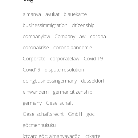
almanya
avukat
blauekarte
businessimmigration
citizenship
companylaw
Company Law
corona
coronakrise
corona pandemie
Corporate
corporatelaw
Covid-19
Covid19
dispute resolution
doingbusinessingermany
düsseldorf
einwandern
germancitizenship
germany
Gesellschaft
Gesellschaftsrecht
GmbH
göc
göcmenhukuku
ictcard göc; almanyayagöc
ictkarte