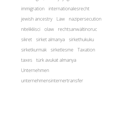
immigration
internationalesrecht
jewish ancestry
Law
nazipersecution
nitelikliisci
olaw
rechtsanwältinoruc
sikret
sirket almanya
sirkethukuku
sirketkurmak
sirketlesme
Taxation
taxes
türk avukat almanya
Unternehmen
unternehmensinternertransfer